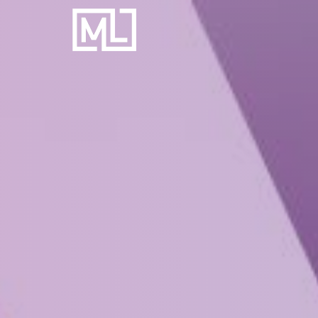
Businesscoach
voor
Personal
Trainers