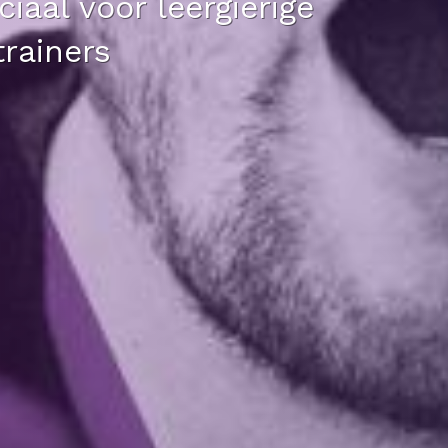
iaal voor leergierige
trainers