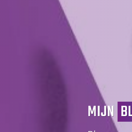
MIJN
B