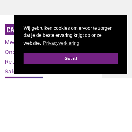
CATEGORIE
Wij gebruiken cookies om ervoor te zorgen
dat je de beste ervaring krijgt op onze
Meer klanten
website.
Privacyverklaring
Ondernemen
Got it!
Retentie
Start jouw bedrijfsscan
Sales
Vakkennis
AUTEUR
Doriene Verzijlenberg
Fredy Meijer
Juul Bakker