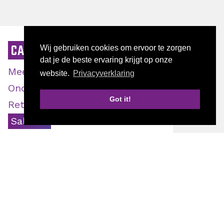
CATEGORIE
Wij gebruiken cookies om ervoor te zorgen
dat je de beste ervaring krijgt op onze
Meer klanten
website.
Privacyverklaring
Ondernemen
Got it!
Retentie
Start jouw bedrijfsscan
Sales
Vakkennis
AUTEUR
Doriene Verzijlenberg
Fredy Meijer
Juul Bakker