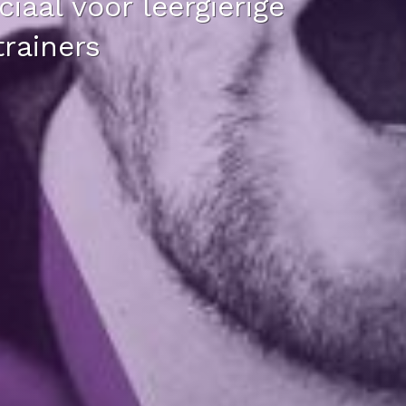
iaal voor leergierige
trainers