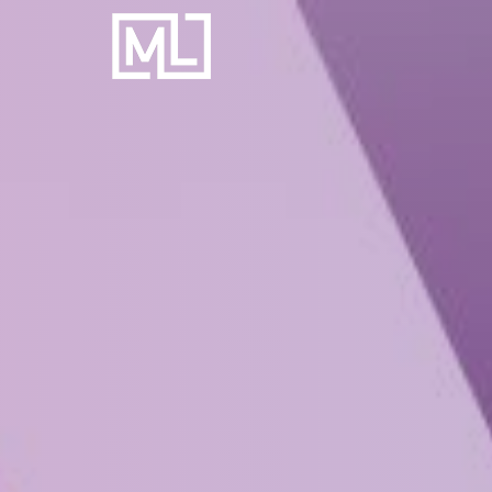
Businesscoach
voor
Personal
Trainers