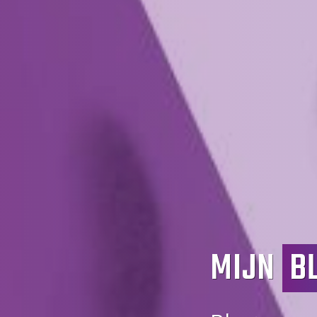
MIJN
B