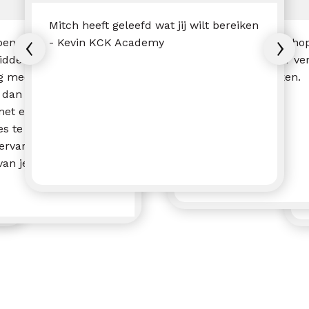
Mitch heeft geleefd wat jij wilt bereiken
n je altijd op zoek
- Kevin KCK Academy
Waardevolle worksho
ddelen zodat je in
bevestigingen over ve
g meer klanten te
gesprekstechnieken.
t dan om iemand van
met een kritisch oog
s te laten kijken.
 ervaring en kennis om
an je bedrijf te