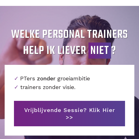
WELKE PERSONAL TRAINERS
HELP IK LIEVER
NIET
?
PTers
zonder
groeiambitie
trainers zonder visie.
Vrijblijvende Sessie? Klik Hier
>>