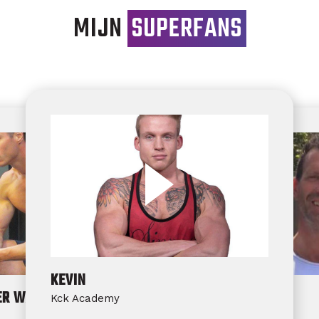
MIJN
SUPERFANS
KEVIN
ER WARDT
ROB WESTRA
Kck Academy
Fit for Free