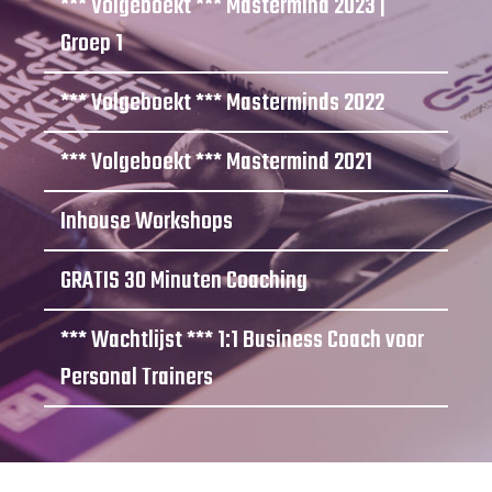
*** Volgeboekt *** Mastermind 2023 |
Groep 1
*** Volgeboekt *** Masterminds 2022
*** Volgeboekt *** Mastermind 2021
Inhouse Workshops
GRATIS 30 Minuten Coaching
*** Wachtlijst *** 1:1 Business Coach voor
Personal Trainers