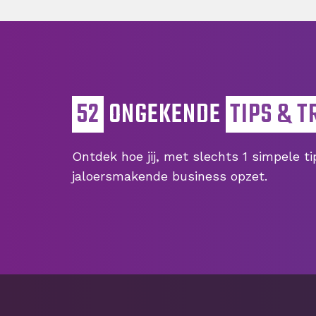
52
ONGEKENDE
TIPS & T
Ontdek hoe jij, met slechts 1 simpele t
jaloersmakende business opzet.