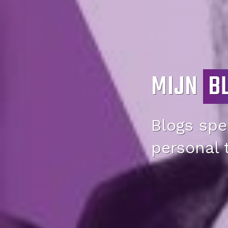
MIJN
B
Blogs spec
personal 