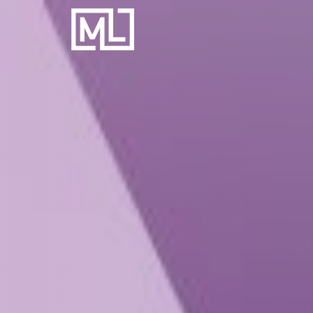
Businesscoach
voor
Personal
Trainers