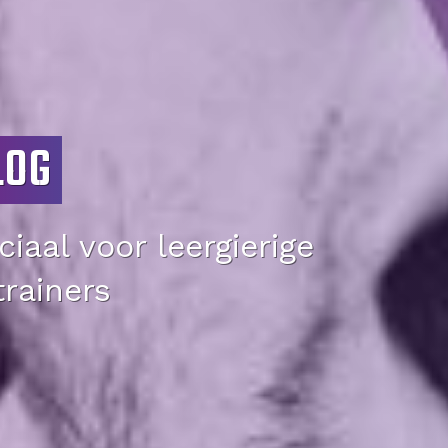
LOG
iaal voor leergierige
trainers