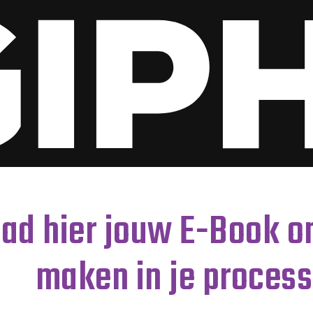
ad hier jouw E-Book o
maken in je proces