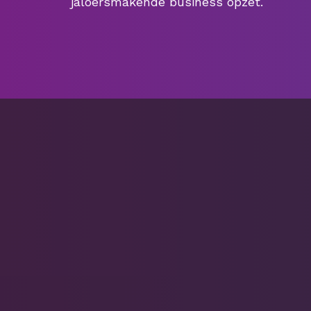
jaloersmakende business opzet.