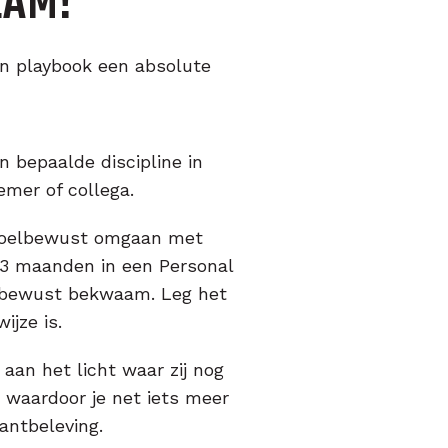
EAM!
en playbook een absolute
n bepaalde discipline in
emer of collega.
t doelbewust omgaan met
e 3 maanden in een Personal
onbewust bekwaam. Leg het
ijze is.
aan het licht waar zij nog
 waardoor je net iets meer
lantbeleving.