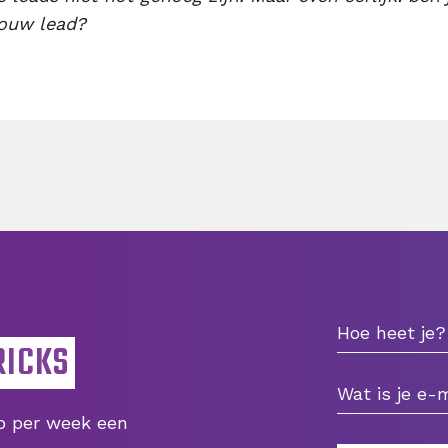
jouw lead?
RICKS
ip per week een