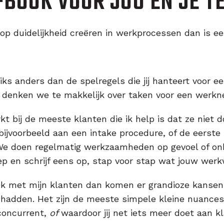
-BOOK VOOR JOU EN JE T
op duidelijkheid creëren in werkprocessen dan is e
iks anders dan de spelregels die jij hanteert voor ee
k denken we te makkelijk over taken voor een werkn
kt bij de meeste klanten die ik help is dat ze nie
bijvoorbeeld aan een intake procedure, of de eerst
. We doen regelmatig werkzaamheden op gevoel of 
p en schrijf eens op, stap voor stap wat jouw werkw
ek met mijn klanten dan komen er grandioze kansen 
 hadden. Het zijn de meeste simpele kleine nuances
concurrent,
of
waardoor jij net iets meer doet aan k