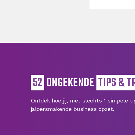
52
ONGEKENDE
TIPS & T
Ontdek hoe jij, met slechts 1 simpele t
jaloersmakende business opzet.