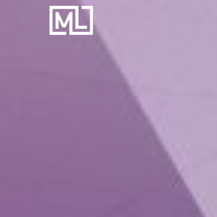
Businesscoach
voor
Personal
Trainers