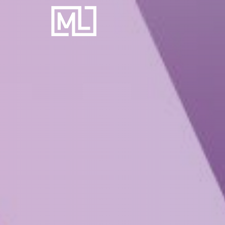
Businesscoach
voor
Personal
Trainers