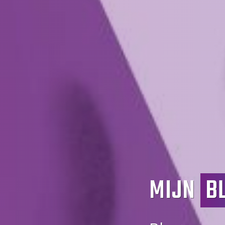
MIJN
B