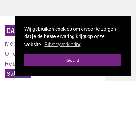
CATEGORIE
Wij gebruiken cookies om ervoor te zorgen
dat je de beste ervaring krijgt op onze
Meer klanten
website.
Privacyverklaring
Ondernemen
Got it!
Retentie
Start jouw bedrijfsscan
Sales
Vakkennis
AUTEUR
Doriene Verzijlenberg
Fredy Meijer
Juul Bakker