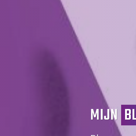
MIJN
B