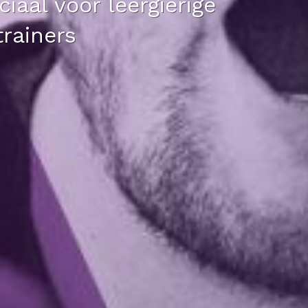
iaal voor leergierige
trainers