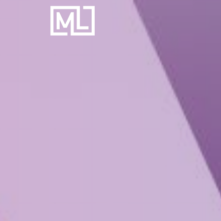
Businesscoach
voor
Personal
Trainers