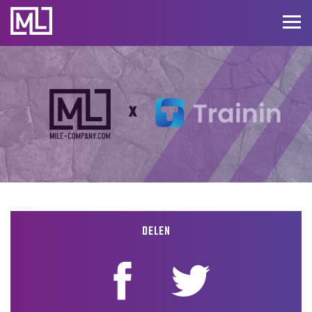
Businesscoach
Too
nav
voor
Personal
Trainers
DELEN