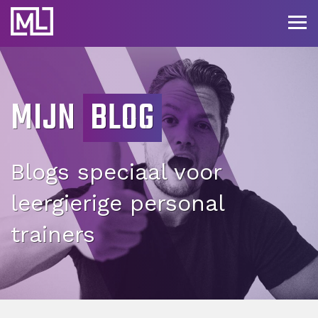
Businesscoach
Too
nav
voor
Personal
MIJN
BLOG
Trainers
Blogs speciaal voor
leergierige personal
trainers