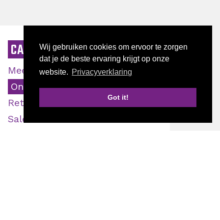
CATEGORIE
Wij gebruiken cookies om ervoor te zorgen
dat je de beste ervaring krijgt op onze
Meer klanten
website.
Privacyverklaring
Ondernemen
Got it!
Retentie
Start jouw bedrijfsscan
Sales
Vakkennis
AUTEUR
Doriene Verzijlenberg
Fredy Meijer
Juul Bakker