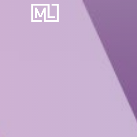
Businesscoach
voor
Personal
Trainers