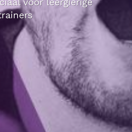
iaal voor leergierige
trainers