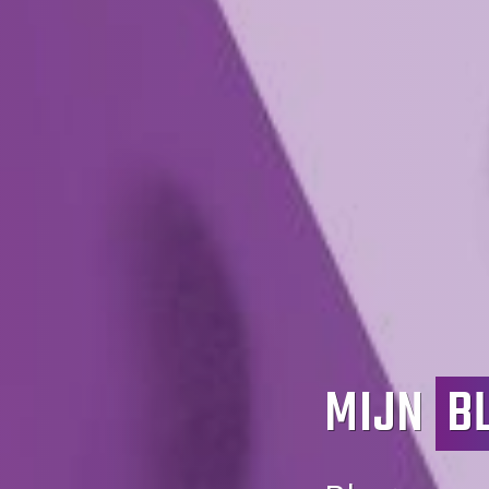
MIJN
B