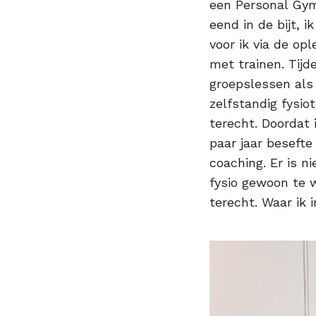
een Personal Gym
eend in de bijt, 
voor ik via de op
met trainen. Tijd
groepslessen als 
zelfstandig fysi
terecht. Doordat 
paar jaar besefte 
coaching. Er is n
fysio gewoon te w
terecht. Waar ik 