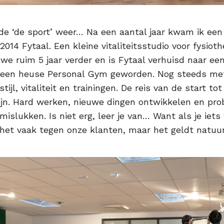
de ‘de sport’ weer… Na een aantal jaar kwam ik een
 2014 Fytaal. Een kleine vitaliteitsstudio voor fysiothe
we ruim 5 jaar verder en is Fytaal verhuisd naar e
 een heuse Personal Gym geworden. Nog steeds met 
tijl, vitaliteit en trainingen. De reis van de start to
lijn. Hard werken, nieuwe dingen ontwikkelen en pr
islukken. Is niet erg, leer je van… Want als je iets 
et vaak tegen onze klanten, maar het geldt natuurl