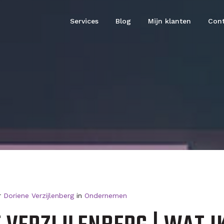
Services
Blog
Mijn klanten
Cont
or
Doriene Verzijlenberg
in
Ondernemen