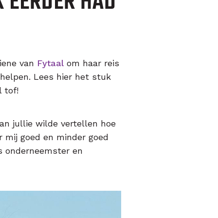
K EERDER HAD
riene van
Fytaal
om haar reis
 helpen. Lees hier het stuk
 tof!
an jullie wilde vertellen hoe
or mij goed en minder goed
als onderneemster en