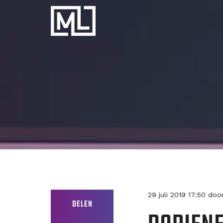
Businesscoach
voor
Personal
Trainers
29 juli 2019 17:50 do
DELEN