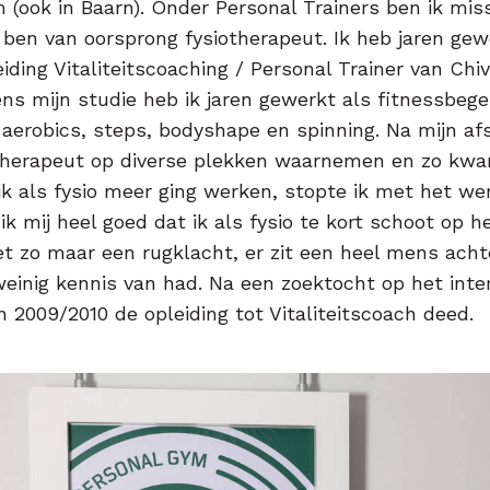
 (ook in Baarn). Onder Personal Trainers ben ik mi
ik ben van oorsprong fysiotherapeut. Ik heb jaren gew
leiding Vitaliteitscoaching / Personal Trainer van C
ens mijn studie heb ik jaren gewerkt als fitnessbegel
aerobics, steps, bodyshape en spinning. Na mijn afs
otherapeut op diverse plekken waarnemen en zo kw
ik als fysio meer ging werken, stopte ik met het we
ik mij heel goed dat ik als fysio te kort schoot op he
iet zo maar een rugklacht, er zit een heel mens ach
einig kennis van had. Na een zoektocht op het inte
in 2009/2010 de opleiding tot Vitaliteitscoach deed.