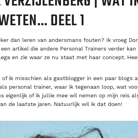
 VERZIJLENBERG | WAT I
WETEN… DEEL 1
uker dan leren van andersmans fouten? Ik vroeg Do
 een artikel die andere Personal Trainers verder kan
llega en zie waar ze nu staat met haar concept. Heel
j of ik misschien als gastblogger in een paar blogs a
ls personal trainer, waar ik tegenaan loop, wat vo
s eigenlijk of ik jullie mee wil nemen op mijn reis 
an de laatste jaren. Natuurlijk wil ik dat doen!