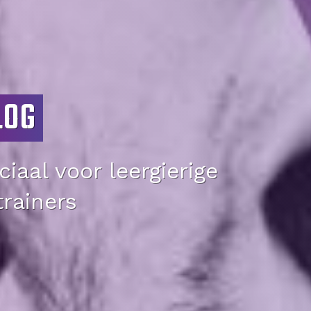
LOG
iaal voor leergierige
trainers