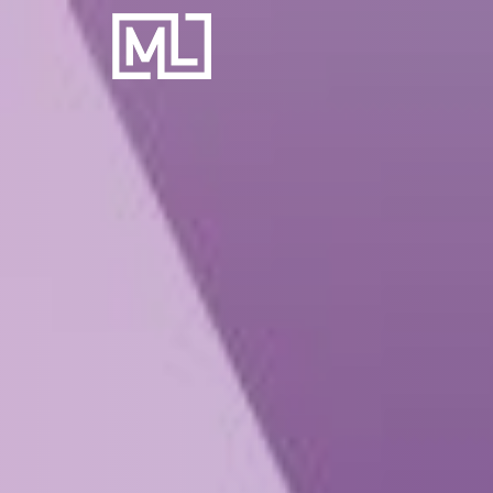
Businesscoach
voor
Personal
Trainers