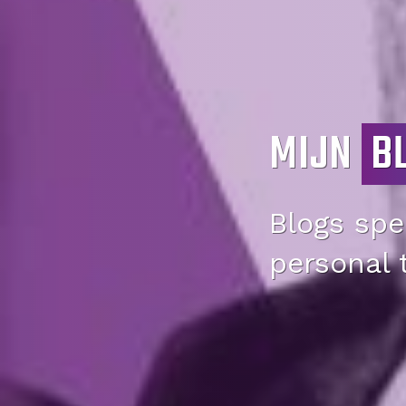
MIJN
B
Blogs spec
personal 