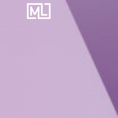
Businesscoach
voor
Personal
Trainers