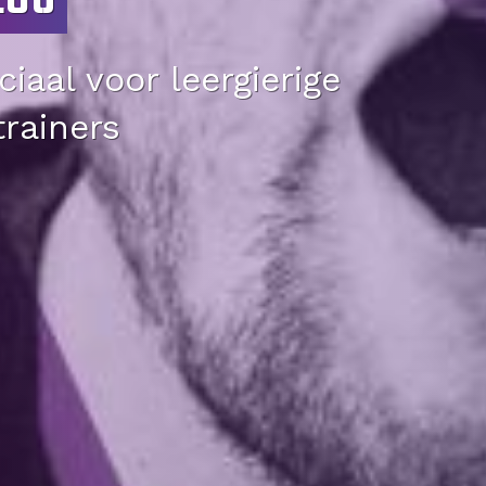
iaal voor leergierige
trainers