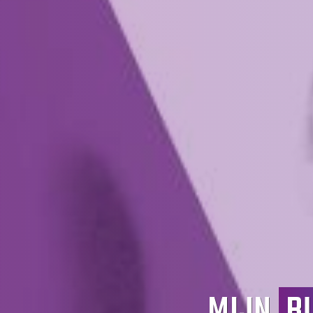
MIJN
B