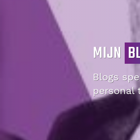
MIJN
B
Blogs spec
personal 