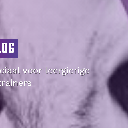
LOG
iaal voor leergierige
trainers