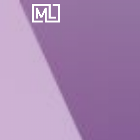
Businesscoach
voor
Personal
Trainers