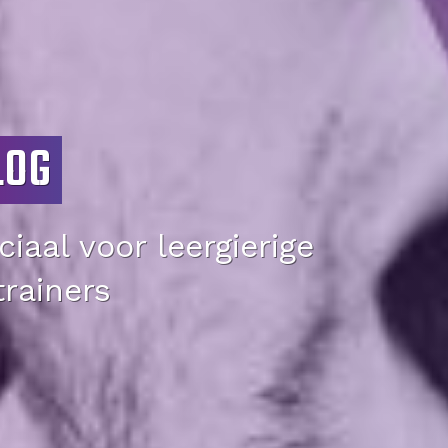
LOG
iaal voor leergierige
trainers