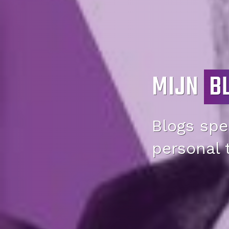
MIJN
B
Blogs spec
personal 