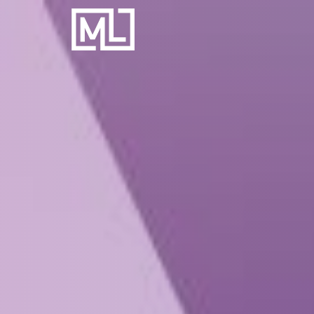
Businesscoach
voor
Personal
Trainers