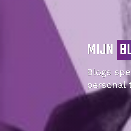
MIJN
B
Blogs spec
personal 