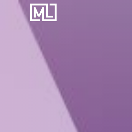
Businesscoach
voor
Personal
Trainers