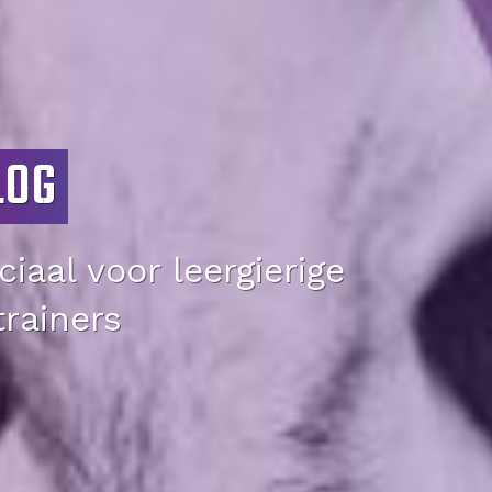
LOG
iaal voor leergierige
trainers