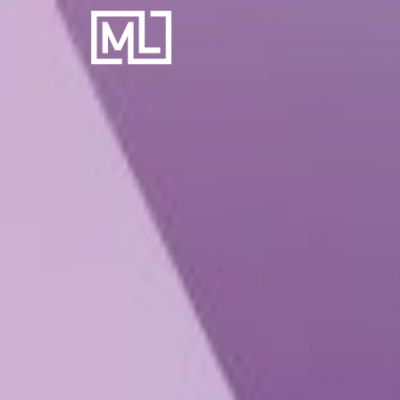
Businesscoach
voor
Personal
Trainers