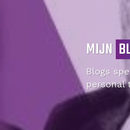
MIJN
B
Blogs spec
personal 