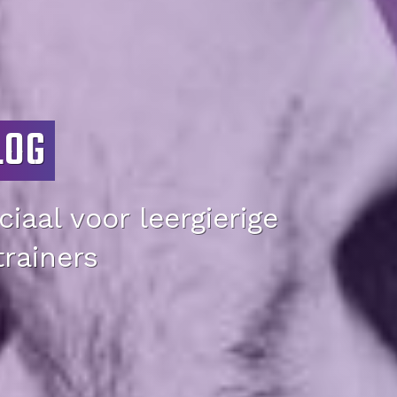
LOG
iaal voor leergierige
trainers